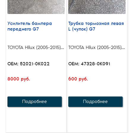
Усилитель бампера
Трубка тормозная левая
переднего G7
L (чулок) G7
TOYOTA Hilux (2005-2015)...
TOYOTA Hilux (2005-2015)...
OEM: 52021-0K022
OEM: 47328-0K091
8000 руб.
600 руб.
Подробнее
Подробнее