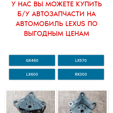
У НАС ВЫ МОЖЕТЕ
КУПИТЬ
Б/У АВТОЗАПЧАСТИ НА
АВТОМОБИЛЬ LEXUS
ПО
ВЫГОДНЫМ ЦЕНАМ
GX460
LX570
LX600
RX300