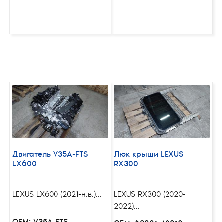
Двигатель V35A-FTS
Люк крыши LEXUS
LX600
RX300
LEXUS LX600 (2021-н.в.)...
LEXUS RX300 (2020-
2022)...
OEM: V35A-FTS