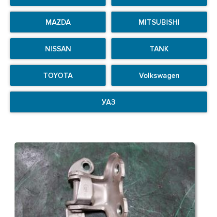
MAZDA
MITSUBISHI
NISSAN
TANK
TOYOTA
Volkswagen
УАЗ