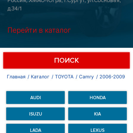
Россия, ХМАО-Югра, г.Сургут, ул.Сосновая,
д.34/1
Перейти в каталог
ПОИСК
Главная
Каталог
TOYOTA
Camry
2006-2009
AUDI
HONDA
ISUZU
KIA
LADA
LEXUS