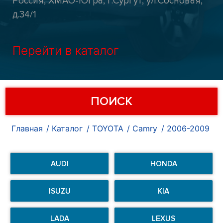
Россия, ХМАО-Югра, г.Сургут, ул.Сосновая,
д.34/1
Перейти в каталог
ПОИСК
Главная
Каталог
TOYOTA
Camry
2006-2009
AUDI
HONDA
ISUZU
KIA
LADA
LEXUS