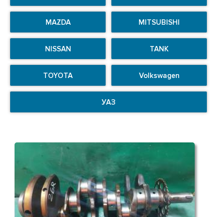
MAZDA
MITSUBISHI
NISSAN
TANK
TOYOTA
Volkswagen
УАЗ