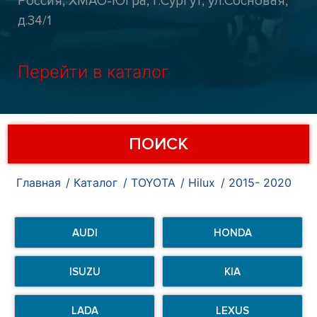
Россия, ХМАО-Югра, г.Сургут, ул.Сосновая,
д.34/1
Перейти в каталог
ПОИСК
Главная
Каталог
TOYOTA
Hilux
2015- 2020
AUDI
HONDA
ISUZU
KIA
LADA
LEXUS