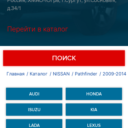
Россия, ХМАО-Югра, г.Сургут, ул.Сосновая,
д.34/1
Перейти в каталог
ПОИСК
Главная
Каталог
NISSAN
Pathfinder
2009-2014
AUDI
HONDA
ISUZU
KIA
LADA
LEXUS