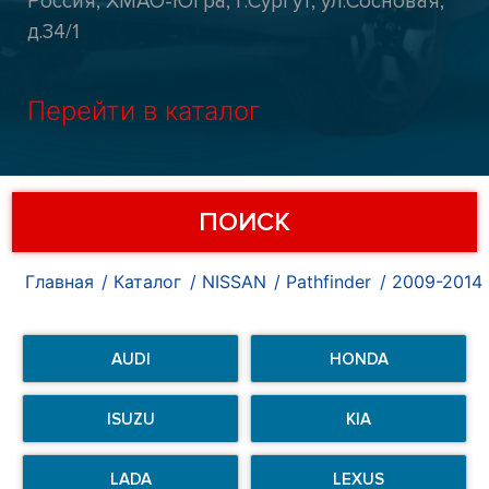
Россия, ХМАО-Югра, г.Сургут, ул.Сосновая,
д.34/1
Перейти в каталог
ПОИСК
Главная
Каталог
NISSAN
Pathfinder
2009-2014
AUDI
HONDA
ISUZU
KIA
LADA
LEXUS