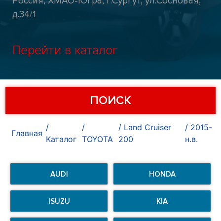
Россия, ХМАО-Югра, г.Сургут, ул.Сосновая,
д.34/1
Перейти в каталог
ПОИСК
Land Cruiser
2015-
Главная
Каталог
TOYOTA
200
н.в.
AUDI
HONDA
ISUZU
KIA