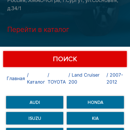
Россия, ХМАО-Югра, г.Сургут, ул.Сосновая,
д.34/1
Перейти в каталог
ПОИСК
Land Cruiser
2007-
Главная
Каталог
TOYOTA
200
2012
AUDI
HONDA
ISUZU
KIA